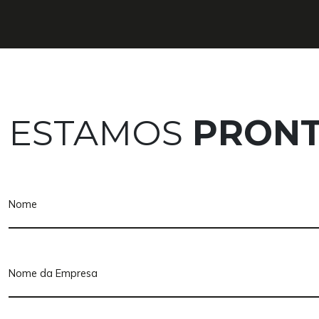
ESTAMOS
PRON
Nós utilizamos cooki
Utilizamos cookies próprios e de terceiros para fi
analíticos. Para obter mais informações, pode
consultar a nossa
Política de Cookies
ACEITO TODOS
APENAS ESSENCIAIS