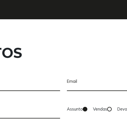
TOS
es
ns
Assunto
Vendas
Devo