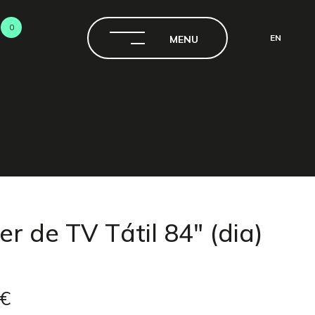
0
EN
MENU
CH
r de TV Tátil 84" (dia)
 €