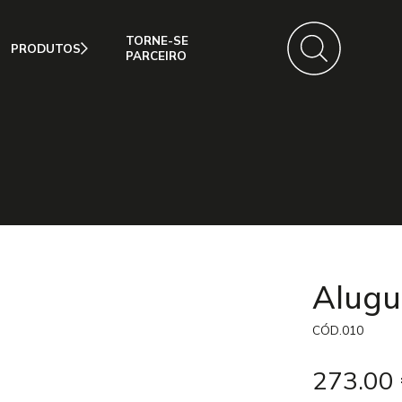
TORNE-SE
PRODUTOS
PARCEIRO
AR
Alugue
CÓD.010
273.00