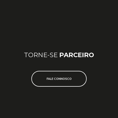
CONTACTEM-ME
Quero saber mais informações sobre este ou
outros produtos da loja.
TORNE-SE
PARCEIRO
FALE CONNOSCO