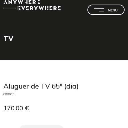
MENU
TV
SEARCH
Aluguer de TV 65" (dia)
CÓD.005
170.00 €
PESQUISAR