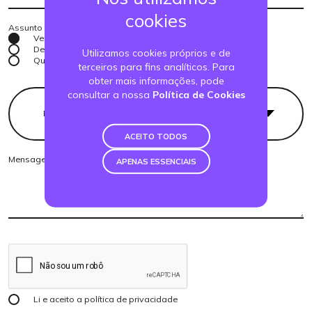
cookies
Assunto
Vendas
Devoluções
Utilizamos cookies próprios e de
Quero ser revendedor
terceiros para fins analíticos. Para
obter mais informações, pode
consultar a nossa
Política de Cookies
Produto
ACEITO TODOS
APENAS ESSENCIAIS
Li e aceito a
política de privacidade